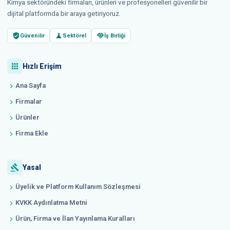
Kimya sektöründeki firmaları, ürünleri ve profesyonelleri güvenilir bir
dijital platformda bir araya getiriyoruz.
verified_user
science
handshake
Güvenilir
Sektörel
İş Birliği
apps
Hızlı Erişim
Ana Sayfa
chevron_right
Firmalar
chevron_right
Ürünler
chevron_right
Firma Ekle
chevron_right
gavel
Yasal
Üyelik ve Platform Kullanım Sözleşmesi
chevron_right
KVKK Aydınlatma Metni
chevron_right
Ürün, Firma ve İlan Yayınlama Kuralları
chevron_right