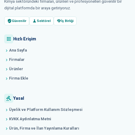
Kimya sektöründeki firmaları, ürünleri ve profesyonelleri güvenilir bir
dijital platformda bir araya getiriyoruz.
verified_user
science
handshake
Güvenilir
Sektörel
İş Birliği
apps
Hızlı Erişim
Ana Sayfa
chevron_right
Firmalar
chevron_right
Ürünler
chevron_right
Firma Ekle
chevron_right
gavel
Yasal
Üyelik ve Platform Kullanım Sözleşmesi
chevron_right
KVKK Aydınlatma Metni
chevron_right
Ürün, Firma ve İlan Yayınlama Kuralları
chevron_right