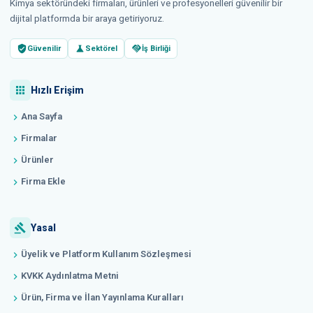
Kimya sektöründeki firmaları, ürünleri ve profesyonelleri güvenilir bir
dijital platformda bir araya getiriyoruz.
verified_user
science
handshake
Güvenilir
Sektörel
İş Birliği
apps
Hızlı Erişim
Ana Sayfa
chevron_right
Firmalar
chevron_right
Ürünler
chevron_right
Firma Ekle
chevron_right
gavel
Yasal
Üyelik ve Platform Kullanım Sözleşmesi
chevron_right
KVKK Aydınlatma Metni
chevron_right
Ürün, Firma ve İlan Yayınlama Kuralları
chevron_right